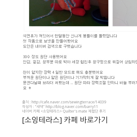
출처 : http://cafe.naver.com/sewingterrace/14039
작성자 : "새댁" http://blog.naver.com/barry11
네이버 카페 <소잉테라스> Quilter's mate 체험단 후기
[소잉테라스] 카페 바로가기