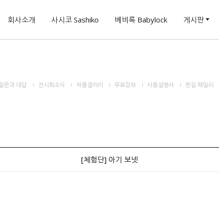
회사소개
사시코 Sashiko
베비록 Babylock
게시판
질문과 대답
전시회소식
작품갤러리
무료강좌
사용설명서
한길 패밀리
[체험단] 아기 보넷