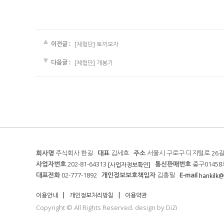
이전글 :
[체험단] 토끼모자
다음글 :
[체험단] 개봉기
회사명
주식회사 한길
대표
김세호
주소
서울시 구로구 디지털로 26길
사업자번호
202-81-64313
통신판매번호
중구01458
[사업자정보확인]
대표전화
02-777-1892
개인정보보호책임자
김홍필
E-mail
hankilk@
|
|
이용안내
개인정보처리방침
이용약관
Copyright © All Rights Reserved. design by DiZi