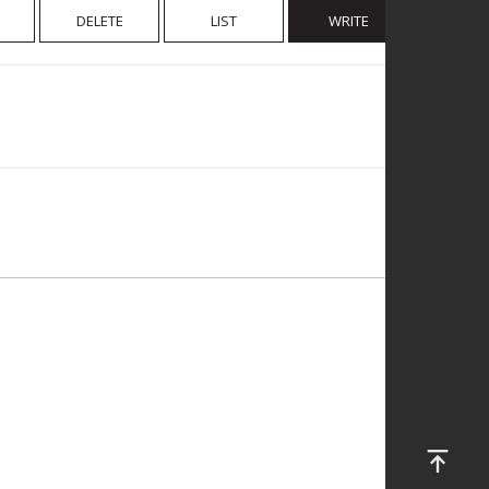
DELETE
LIST
WRITE