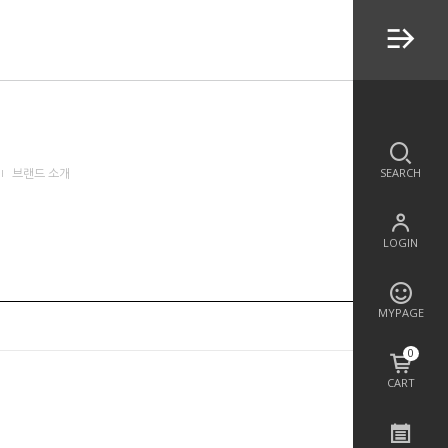
SEARCH
브랜드 소개
LOGIN
MYPAGE
0
CART