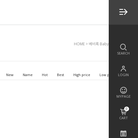
HOME
>
베비록 Babylock
SEARCH
LOGIN
New
Name
Hot
Best
High price
Low price
MYPAGE
0
CART